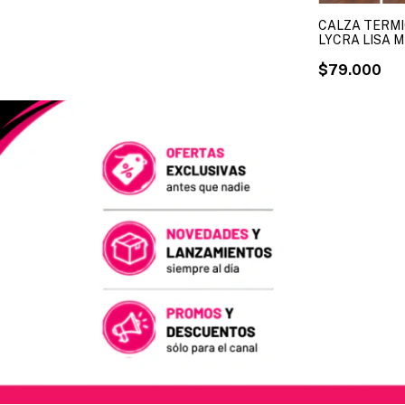
CALZA TERM
LYCRA LISA 
LINEA MAXIMA
TALLES SURTID
$79.000
X DOCENA )