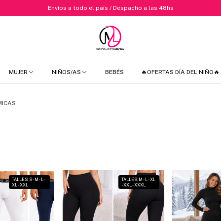
Envíos a todo el país / Despacho a las 48hs
MUJER
NIÑOS/AS
BEBÉS
🔥OFERTAS DÍA DEL NIÑO🔥
MICAS
TALLES: S - M - L -
TALLES: M - L - XL
XL - XXL
- XXL - XXXL