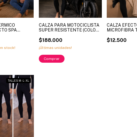
ERMICO
CALZA PARA MOTOCICLISTA
CALZA EFECT
CTO SPA
SUPER RESISTENTE (COLOR
MICROFIBRA 
NEA ML ART.
NEGRO) HOMBRE LINEA ML
QILING ART. 
XL - 3XL - 4XL (
ART. 0-140 2XL - 3XL - 4XL ( X
$188.000
- XXXL
$12.500
DOCENA )
n stock!
¡Últimas unidades!
TALLES: M - L - XL