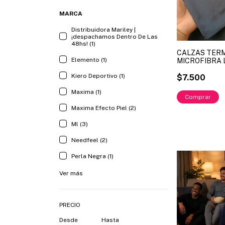
MARCA
Distribuidora Mariley |
¡despachamos Dentro De Las
48hs! (1)
CALZAS TER
Elemento (1)
MICROFIBRA 
MEEDFEEL ART.
Kiero Deportivo (1)
MAYOR )
$7.500
Maxima (1)
Comprar
Maxima Efecto Piel (2)
Ml (3)
Needfeel (2)
Perla Negra (1)
Ver más
PRECIO
Desde
Hasta