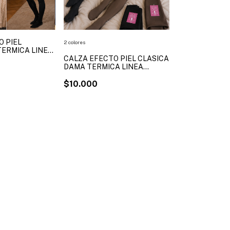
O PIEL
2 colores
TERMICA LINEA
5036 TALLES XL
CALZA EFECTO PIEL CLASICA
DAMA TERMICA LINEA
MAXIMA ART. 130 TALLES
DISPONIBLES S/M - L/XL - 2XL
$10.000
/3XXL (X MAYOR)