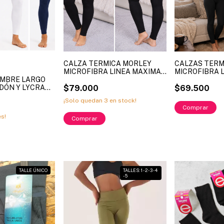
CALZA TERMICA MORLEY
CALZAS TERM
MICROFIBRA LINEA MAXIMA
MICROFIBRA L
OMBRE LARGO
ART. 150 TALLES
MEEDFEEL ART
ODÓN Y LYCRA
DISPONIBLES M - L - XL - XXL
$79.000
$69.500
. XY5001 (X
- XXXL
¡Solo quedan
3
en stock!
Comprar
es!
Comprar
TALLE ÚNICO
TALLES: 1 - 2 - 3 - 4
- 5