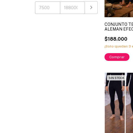
CONJUNTO T
ALEMAN EFE
PANTALON LI
1BC13-4 XL - 2
$188.000
X DOCENA )
¡Solo quedan
3
e
SIN STOCK