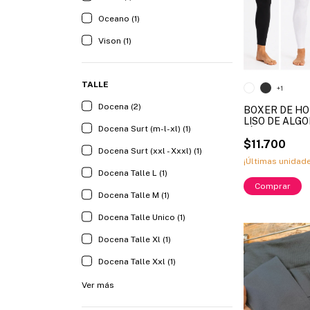
Oceano (1)
Vison (1)
TALLE
+1
Docena (2)
BOXER DE H
LISO DE ALG
Docena Surt (m-l-xl) (1)
LÍNEA XY ART
MAYOR)
$11.700
Docena Surt (xxl - Xxxl) (1)
¡Últimas unidad
Docena Talle L (1)
Comprar
Docena Talle M (1)
Docena Talle Unico (1)
Docena Talle Xl (1)
Docena Talle Xxl (1)
Ver más