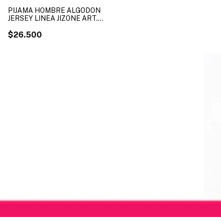
PIJAMA HOMBRE ALGODON
JERSEY LINEA JIZONE ART.
9070 TALLES XXL ( X MAYOR
)
$26.500