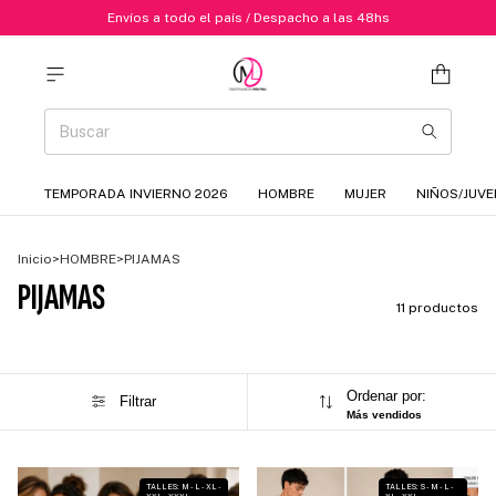
Envíos a todo el país / Despacho a las 48hs
TEMPORADA INVIERNO 2026
HOMBRE
MUJER
NIÑOS/JUVE
Inicio
>
HOMBRE
>
PIJAMAS
PIJAMAS
11 productos
Ordenar por:
Filtrar
Más vendidos
1
/
3
1
/
2
TALLES: M - L - XL -
TALLES: S - M - L -