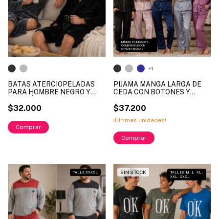
MÍNIMO 2 UNIDADES -
COMBINABLE CON
OTROS PIJAMAS
+1
BATAS ATERCIOPELADAS
PIJAMA MANGA LARGA DE
PARA HOMBRE NEGRO Y
CEDA CON BOTONES Y
GRIS. LÍNEA XY. ART 300.
BOLSILLO LINEA BERNE ART.
TALLES DISPONIBLES M - L -
$32.000
658 TALLES DISPONIBLES S
$37.200
XL
- M - L - XL ( MAYOR )
¡Últimas unidades!
Comprar
Comprar
1
/
2
1
/
5
SIN STOCK
TALLE XXXXL
TALLES: M - L - XL -
XXL - XXXL