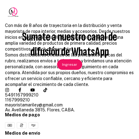
Con más de 8 años de trayectoria en la distribución y venta
mayorista de ropa interior, medias y accesorios. Desde nuestros
Sumate a nuestro canal de
inicios en Av. Avellaneda 3815, trabajamos para ofrecer una
amplia variedad de productos de primera calidad, precios
difusión de WhatsApp
competitivos y stock permanente.
Somos distribuidores oficiales de las principales marcas del
rubro, realizamos envíos a todo el país y brindamos una atención
Ingresar
personalizada, con asesoramiento y seguimiento en cada
compra. Atendida por sus propios dueños, nuestro compromiso es
ofrecer un servicio confiable, cercano y eficiente para
acompañar el crecimiento de cada cliente.
5491167999210
1167999210
mayoristamariley@gmail.com
Av. Avellaneda 3815. Flores, CABA.
Medios de pago
Medios de envío