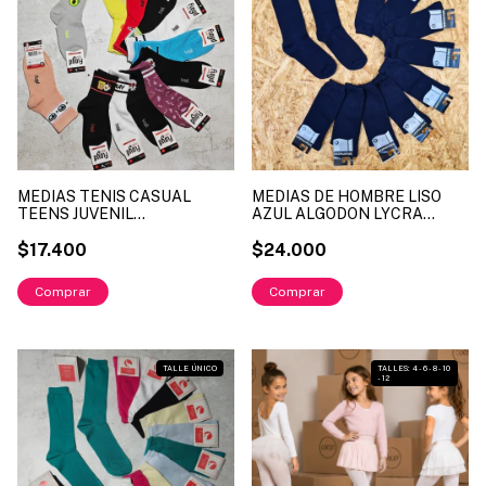
MEDIAS TENIS CASUAL
MEDIAS DE HOMBRE LISO
TEENS JUVENIL
AZUL ALGODON LYCRA
ESTAMPADAS ALGODON
LINEA INTERMEZZO ART.
LYCRA LINEA FLOYD ART.
$17.400
2250A TALLES UNICO (X
$24.000
FL68
DOCENA)
Comprar
1
/
4
TALLE ÚNICO
TALLES: 4 - 6 - 8 - 10
- 12