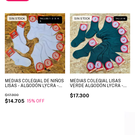
SIN STOCK
SIN STOCK
TALLES: 1 - 2 - 3 - 4 -
TALLE M
5
MEDIAS COLEGIAL DE NIÑOS
MEDIAS COLEGIAL LISAS
LISAS - ALGODÓN LYCRA -
VERDE ALGODÓN LYCRA -
COLOR BLANCO - LÍNEA
LÍNEA MUNDO - ART. 7070
MUNDO - ART. 7070 ( X
$17.300
TALLE 2 ( X DOCENA )
$17.300
DOCENA )
$14.705
15
% OFF