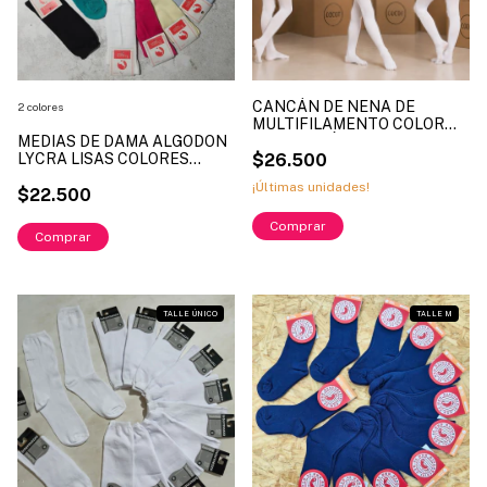
CANCÁN DE NENA DE
2 colores
MULTIFILAMENTO COLOR
MEDIAS DE DAMA ALGODON
BLANCO, LÍNEA COCOT, ART.
LYCRA LISAS COLORES
900
$26.500
LINEA: ELEFANTE ART:
¡Últimas unidades!
ELF2027
$22.500
Comprar
Comprar
1
/
2
TALLE ÚNICO
TALLE M