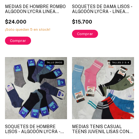
MEDIAS DE HOMBRE ROMBO
SOQUETES DE DAMA LISOS -
ALGODON LYCRA LINEA
ALGODÓN LYCRA - LÍNEA
INTERMEZZO ART. COA3042
ELEFANTE - ART. ELF2044 -
TALLES UNICO (X DOCENA)
$24.000
(X DOCENA)
$15.700
¡Solo quedan
5
en stock!
1
/
2
1
/
5
TALLE ÚNICO
TALLES: 2 - 3 - 4
SOQUETES DE HOMBRE
MEDIAS TENIS CASUAL
LISOS - ALGODÓN LYCRA -
TEENS JUVENIL LISAS CON
LÍNEA ELEFANTE - ART.
RAYAS ALGODON LYCRA