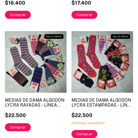
ELF2037 - (X DOCENA)
$16.400
LINEA FLOYD ART. FL67
$17.400
Comprar
1
/
2
1
/
2
TALLE ÚNICO
TALLE ÚNICO
MEDIAS DE DAMA ALGODÓN
MEDIAS DE DAMA ALGODÓN
LYCRA RAYADAS - LÍNEA
LYCRA ESTAMPADAS - LÍNEA
ELEFANTE - ART. ELF2029 -
ELEFANTE - ART. ELF2028 -
(X DOCENA)
$22.500
(X DOCENA)
$22.500
¡Últimas unidades!