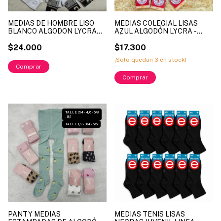
MEDIAS DE HOMBRE LISO
MEDIAS COLEGIAL LISAS
BLANCO ALGODON LYCRA
AZUL ALGODÓN LYCRA -
LINEA INTERMEZZO ART.
LÍNEA MUNDO - ART. 7070
COA2250B TALLES UNICO (X
$24.000
TALLE 2 ( X DOCENA )
$17.300
DOCENA)
¡Solo quedan
3
en stock!
1
/
2
TALLE 2/4 - 4/6 - 6/8
- 8/1
TALLE 1/2 - 3/4 - 5/6
PANTY MEDIAS
MEDIAS TENIS LISAS