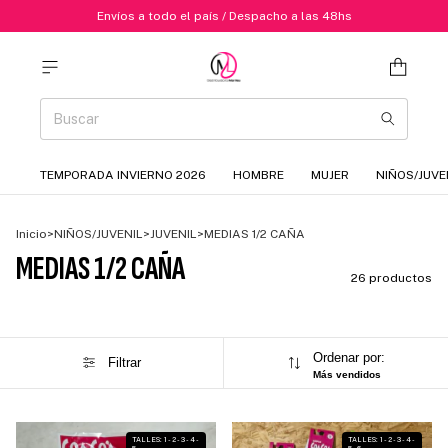
Envíos a todo el país / Despacho a las 48hs
TEMPORADA INVIERNO 2026
HOMBRE
MUJER
NIÑOS/JUVE
Inicio
>
NIÑOS/JUVENIL
>
JUVENIL
>
MEDIAS 1/2 CAÑA
MEDIAS 1/2 CAÑA
26 productos
Ordenar por:
Filtrar
Más vendidos
1
/
7
1
/
6
TALLES: 1 - 2 - 3 - 4 -
TALLES: 1 - 2 - 3 - 4 -