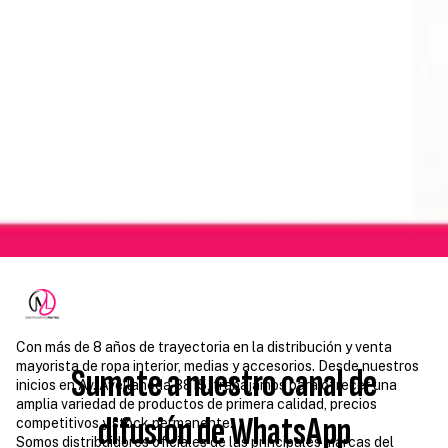
Con más de 8 años de trayectoria en la distribución y venta
mayorista de ropa interior, medias y accesorios. Desde nuestros
Sumate a nuestro canal de
inicios en Av. Avellaneda 3815, trabajamos para ofrecer una
amplia variedad de productos de primera calidad, precios
difusión de WhatsApp
competitivos y stock permanente.
Somos distribuidores oficiales de las principales marcas del