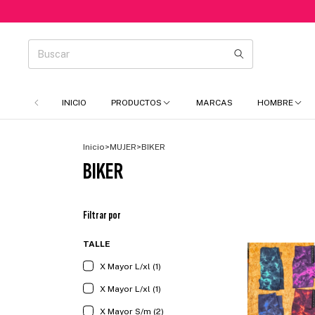
INICIO
PRODUCTOS
MARCAS
HOMBRE
Inicio
>
MUJER
>
BIKER
BIKER
Filtrar por
TALLE
X Mayor L/xl (1)
X Mayor L/xl (1)
X Mayor S/m (2)