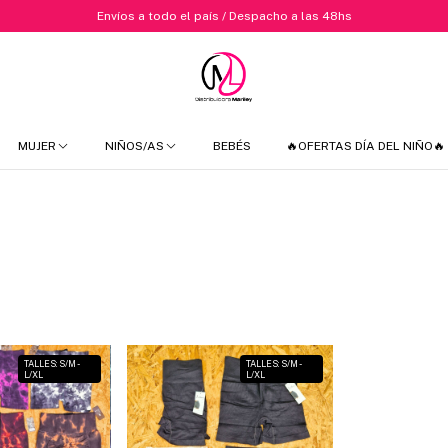
Envíos a todo el país / Despacho a las 48hs
MUJER
NIÑOS/AS
BEBÉS
🔥OFERTAS DÍA DEL NIÑO🔥
TALLES: S/M -
TALLES: S/M -
L/XL
L/XL