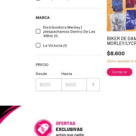
MARCA
Distribuidora Mariley |
¡despachamos Dentro De Las
48hs! (1)
BIKER DE DA
MORLEY/LYCR
Le Victoria (1)
COLA / EFECT
BROCHE. CO
$8.600
SURTIDOS BAT
¡Solo quedan
2
e
DLIRIO. ART.
PRECIO
SURTIDOS S/M 
Comprar
MAYOR)
Desde
Hasta