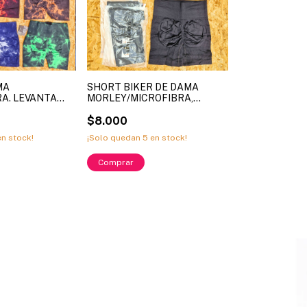
MA
SHORT BIKER DE DAMA
A. LEVANTA
MORLEY/MICROFIBRA,
O FAJA Y
LEVANTA COLA / EFECTO
LORES
FAJA, COLOR NEGRO. LÍNEA
$8.000
IK. LÍNEA
LE VICTORIA. ART. 88818
n stock!
¡Solo quedan
5
en stock!
 N103 TALLES
TALLES SURTIDOS S/M - L/XL
- L/XL (X
(X MAYOR)
Comprar