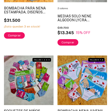
BOMBACHA PARA NENA
2 colores
ESTAMPADA, DISEÑOS
VARIOS, LÍNEA KIERO ART.
MEDIAS SOLO NENE
6039 - TALLES DISPONIBLES
$31.500
ALGODON LYCRA
ESTAMPADA LINEA
¡Solo quedan
3
en stock!
ELEFANTE ART. ELF2035
$15.700
TALLES SURTIDOS 1 al 4 (X
$13.345
15
% OFF
Comprar
DOCENA)
Comprar
1
/
2
1
/
3
TALLES: 1 - 2 - 3 - 4
TALLES: 6 - 7 - 8
SOQUETES DE NIÑOS
BOMBACHA NENA JUVENIL