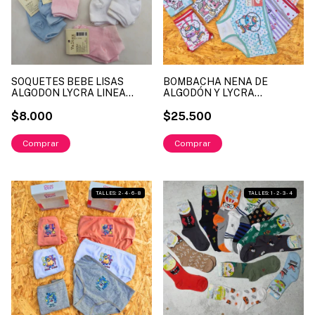
SOQUETES BEBE LISAS
BOMBACHA NENA DE
ALGODON LYCRA LINEA
ALGODÓN Y LYCRA
VALTEX 215 TALLES
ESTAMPADA Y GLITTER
SURTIDOS 00 - 0 - 1 (X
$8.000
FONDO BLANCO LINEA
$25.500
DOCENA)
MICHIFUZ ART. 151 COLORES
SEGUN STOCK
Comprar
1
/
4
1
/
4
TALLES: 2 - 4 - 6 - 8
TALLES: 1 - 2 - 3 - 4