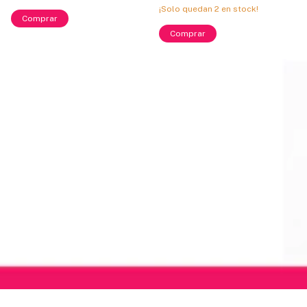
DISPONIBLES 00 - 0 - 1 -
DOCENA)
¡Solo quedan
2
en stock!
nuevos colores-
Comprar