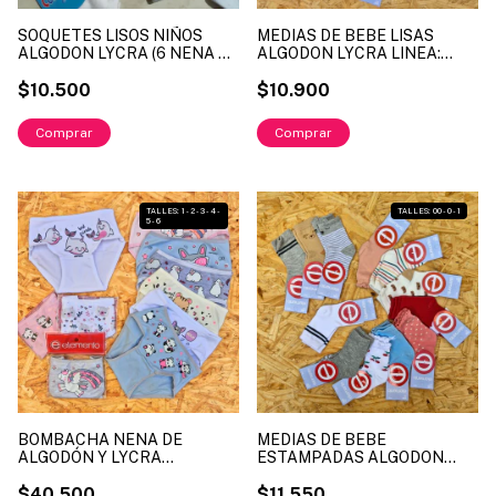
SOQUETES LISOS NIÑOS
MEDIAS DE BEBE LISAS
ALGODON LYCRA (6 NENA 6
ALGODON LYCRA LINEA:
NENE) LINEA COA COA ART.
ELEMENTO ART. EL1850
4500 TALLES DISPONIBLES 1
$10.500
TALLES DISPONIBLES 00 - 0
$10.900
- 2 - 3 - 4 - 5
- 1
Comprar
Comprar
1
/
10
1
/
2
TALLES: 1 - 2 - 3 - 4 -
TALLES: 00 - 0 - 1
5 - 6
BOMBACHA NENA DE
MEDIAS DE BEBE
ALGODÓN Y LYCRA
ESTAMPADAS ALGODON
ESTAMPADOS SURTIDOS
LYCRA LINEA: ELEMENTO
LINEA ELEMENTO ART. 702
$40.500
ART. EL1011 TALLES
$11.550