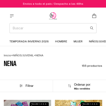
Envíos a todo el país / Despacho a las 48hs
TEMPORADA INVIERNO 2026
HOMBRE
MUJER
NIÑOS/JUVE
Inicio
>
NIÑOS/JUVENIL
>
NENA
NENA
155 productos
Ordenar por:
Filtrar
Más vendidos
1
/
10
1
/
6
TALLES: 1 - 2 - 3 - 4 -
TALLES: 1 - 2 - 3 - 4 -