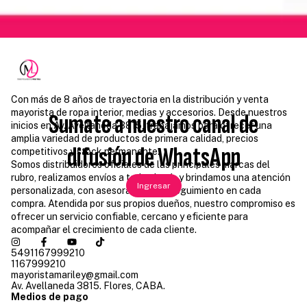
Con más de 8 años de trayectoria en la distribución y venta
mayorista de ropa interior, medias y accesorios. Desde nuestros
Sumate a nuestro canal de
inicios en Av. Avellaneda 3815, trabajamos para ofrecer una
amplia variedad de productos de primera calidad, precios
difusión de WhatsApp
competitivos y stock permanente.
Somos distribuidores oficiales de las principales marcas del
rubro, realizamos envíos a todo el país y brindamos una atención
Ingresar
personalizada, con asesoramiento y seguimiento en cada
compra. Atendida por sus propios dueños, nuestro compromiso es
ofrecer un servicio confiable, cercano y eficiente para
acompañar el crecimiento de cada cliente.
5491167999210
1167999210
mayoristamariley@gmail.com
Av. Avellaneda 3815. Flores, CABA.
Medios de pago