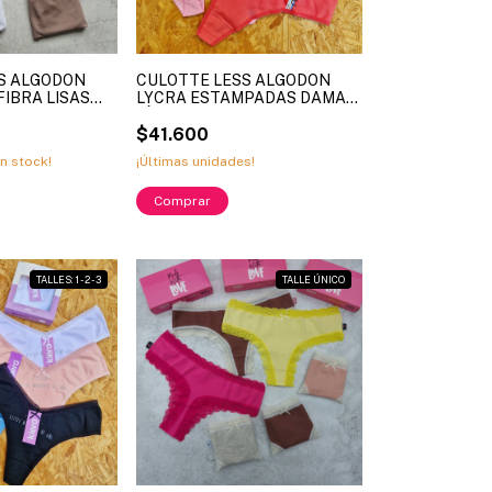
S ALGODON
CULOTTE LESS ALGODON
IBRA LISAS
LYCRA ESTAMPADAS DAMA
NEA FRASHE
LÍNEA KIERO ART 14647
DOCENA)
$41.600
n stock!
¡Últimas unidades!
Comprar
TALLES: 1 - 2 - 3
TALLE ÚNICO