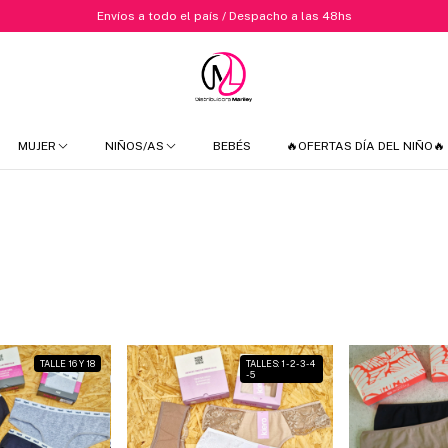
Envíos a todo el país / Despacho a las 48hs
MUJER
NIÑOS/AS
BEBÉS
🔥OFERTAS DÍA DEL NIÑO🔥
TALLE 16 Y 18
TALLES: 1 - 2 - 3 - 4
- 5