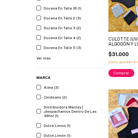
Docena En Talle 18 (1)
Docena En Talle 2 (3)
Docena En Talle 3 (2)
Docena En Talle 4 (2)
CULOTTE JUVE
ALGODÓN Y L
Docena En Talle 5 (3)
KIERO ART. 6
SURTIDOS 14, 
$31.000
Ver más
¡Solo quedan
4
e
Comprar
MARCA
Aleia (3)
Cindisami (2)
Distribuidora Mariley |
¡despachamos Dentro De Las
48hs! (1)
Dulce Limon (1)
Dulce Limón (1)