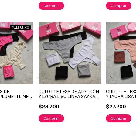
Comprar
TALLE ÚNICO
S DE
CULOTTE LESS DE ALGODÓN
CULOTTE LES
PLUMETI LÍNEA
Y LYCRA LISO LÍNEA SAYKA
Y LYCRA LISA
33 (X DOCENA)
ART. 153 (X DOCENA)
SAYKA ART. 1
$28.700
(X DOCENA)
$27.200