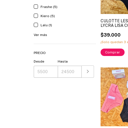
Frashe (5)
Kiero (5)
CULOTTE LE
LYCRA LISA C
Lalu (1)
PUNTITOS LI
2667
$39.000
Ver más
¡Solo quedan
3
e
Comprar
PRECIO
Desde
Hasta