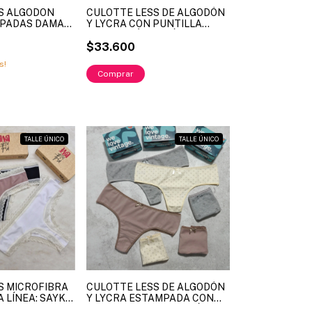
S ALGODON
CULOTTE LESS DE ALGODÓN
MPADAS DAMA
Y LYCRA CON PUNTILLA
ART 14417
COLOR CLÁSICO LÍNEA
SAYKA ART. 103 (X DOCENA)
$33.600
s!
TALLE ÚNICO
TALLE ÚNICO
S MICROFIBRA
CULOTTE LESS DE ALGODÓN
 LÍNEA: SAYKA
Y LYCRA ESTAMPADA CON
LLES UNICO (X
CINTURA FANTASMA LÍNEA