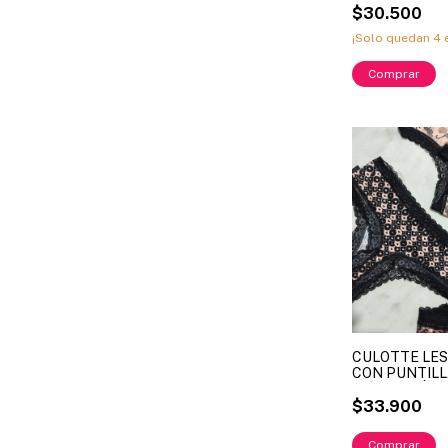
$30.500
¡Solo quedan
4
e
CULOTTE LE
CON PUNTILL
Y LYCRA LÍNE
243 (X DOCEN
$33.900