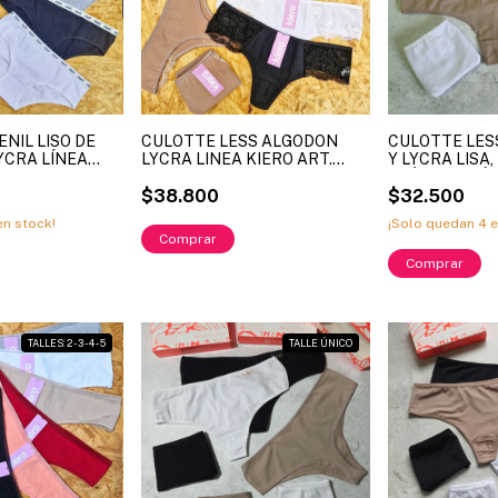
NIL LISO DE
CULOTTE LESS ALGODON
CULOTTE LES
YCRA LÍNEA
LYCRA LINEA KIERO ART.
Y LYCRA LISA
033 - TALLES
20227 - 30227
CLÁSICOS. LÍ
16 Y 18
$38.800
ART. 509E. (X
$32.500
n stock!
¡Solo quedan
4
e
Comprar
TALLES: 2 - 3 - 4 - 5
TALLE ÚNICO