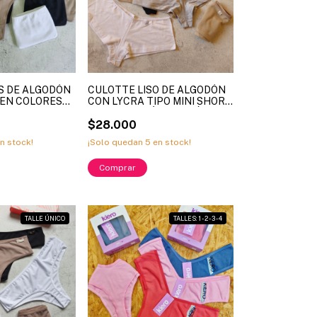
S DE ALGODÓN
CULOTTE LISO DE ALGODÓN
, EN COLORES
CON LYCRA TIPO MINI SHORT,
NEA: FRASHE.
COLORES CLÁSICOS, LÍNEA
 DOCENA)
ALEIA ART. 1058 - (X DOCENA)
$28.000
n stock!
¡Solo quedan
5
en stock!
TALLE ÚNICO
TALLES: 1 - 2 - 3 - 4