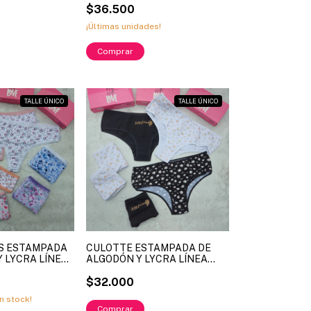
VINTAGE ART. 5072 (X
$36.500
DOCENA)
¡Últimas unidades!
TALLE ÚNICO
TALLE ÚNICO
S ESTAMPADA
CULOTTE ESTAMPADA DE
 LYCRA LÍNEA
ALGODÓN Y LYCRA LÍNEA
13 (X DOCENA)
SAYKA ART. 312 (X DOCENA)
$32.000
n stock!