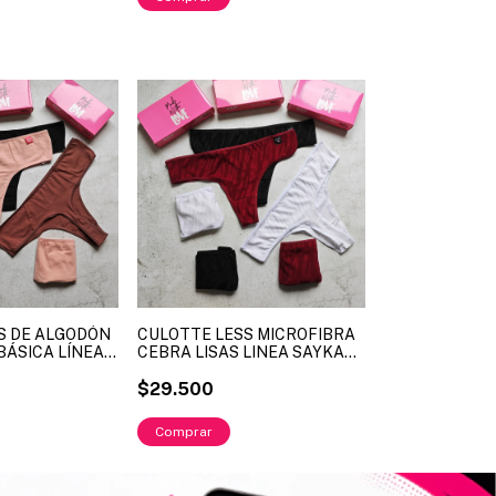
S DE ALGODÓN
CULOTTE LESS MICROFIBRA
 BÁSICA LÍNEA
CEBRA LISAS LINEA SAYKA
59 TALLE MAXI
ART. 533 (X DOCENA)
$29.500