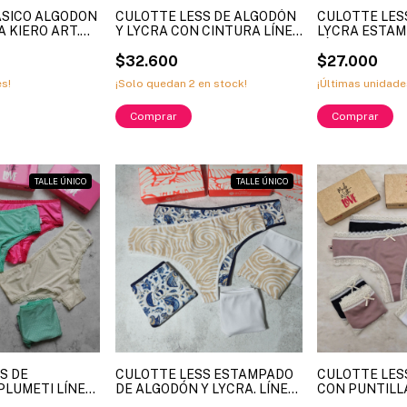
ASICO ALGODON
CULOTTE LESS DE ALGODÓN
CULOTTE LES
A KIERO ART.
Y LYCRA CON CINTURA LÍNEA
LYCRA ESTA
S VARIOS
SAYKA ART. 183 (X DOCENA)
LÍNEA KIERO 
$32.600
$27.000
es!
¡Solo quedan
2
en stock!
¡Últimas unidade
Comprar
TALLE ÚNICO
TALLE ÚNICO
S DE
CULOTTE LESS ESTAMPADO
CULOTTE LES
PLUMETI LÍNEA
DE ALGODÓN Y LYCRA. LÍNEA:
CON PUNTILLA
32 (X DOCENA)
FRASHE. ART. 5041 (X
ART: 543C TA