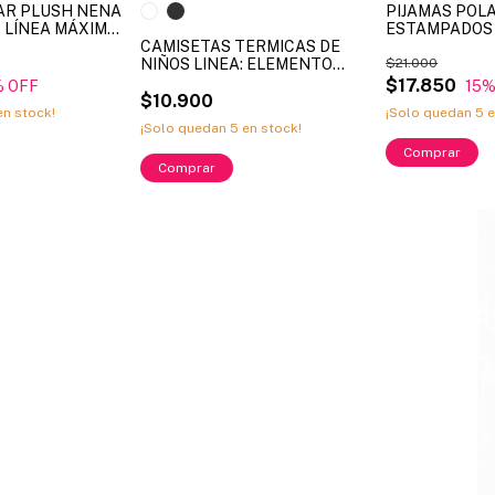
AR PLUSH NENA
PIJAMAS POL
LÍNEA MÁXIMA.
ESTAMPADOS 
LLES
CAMISETAS TERMICAS DE
ART. 3201. TA
 4-6-8-12-14-16
NIÑOS LINEA: ELEMENTO
DISPONIBLES: 
$21.000
OLOR SEGÚN
ART. 7005 TALLES
(X MAYOR) C
$17.850
% OFF
15
%
NIBLE
DISPONIBLES 2 -4 - 6 - 8 - 10 -
$10.900
STOCK DISPO
n stock!
¡Solo quedan
5
e
12 - 14 - 16 ( X MAYOR )
¡Solo quedan
5
en stock!
Comprar
Comprar