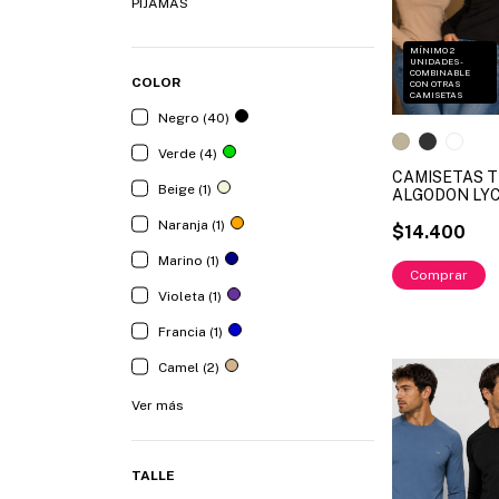
PIJAMAS
MÍNIMO 2
UNIDADES -
COMBINABLE
COLOR
CON OTRAS
CAMISETAS
Negro (40)
Verde (4)
CAMISETAS 
Beige (1)
ALGODON LYC
KIERO ART. 1
Naranja (1)
TALLES (S - M 
$14.400
XXXL) ( X MAY
Marino (1)
Comprar
Violeta (1)
Francia (1)
Camel (2)
Ver más
TALLE