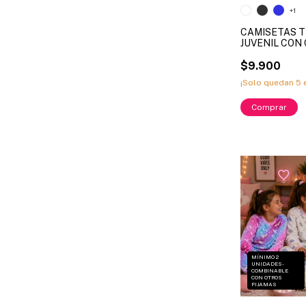
CAMISETAS
+1
CAMISETAS 
JUVENIL CON
POLISOFT LIN
1079 - 1179 T
$9.900
DISPONIBLES 4 
¡Solo quedan
5
e
- 14 ( X MAYOR
Comprar
MÍNIMO 2
UNIDADES -
COMBINABLE
CON OTROS
PIJAMAS