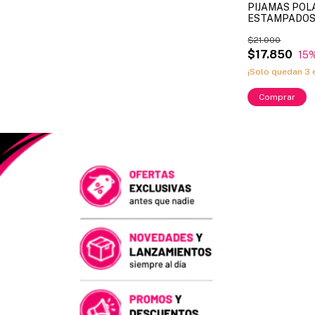
PIJAMAS POL
ESTAMPADOS 
ART. 3101. TA
DISPONIBLES:
$21.000
(X MAYOR) C
$17.850
15
STOCK DISPO
¡Solo quedan
3
e
Comprar