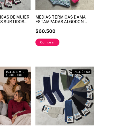
ICAS DE MUJER
MEDIAS TERMICAS DAMA
ES SURTIDOS
ESTAMPADAS ALGODON
RT. FLMJ19 (X
LYCRA LINEA MARCELA
KOURY ART. MK65102
$60.500
Comprar
TALLES: S - M - L -
TALLE ÚNICO
XL - XXL - XXXL