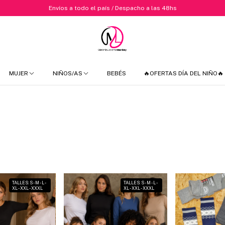
Envíos a todo el país / Despacho a las 48hs
MUJER
NIÑOS/AS
BEBÉS
🔥OFERTAS DÍA DEL NIÑO🔥
TALLES: S - M - L -
TALLES: S - M - L -
XL - XXL - XXXL
XL - XXL - XXXL