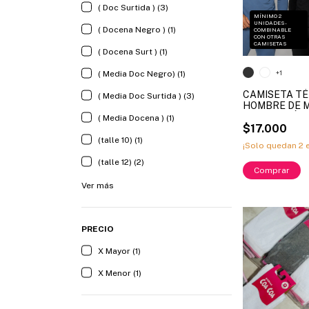
( Doc Surtida ) (3)
MÍNIMO 2
UNIDADES -
( Docena Negro ) (1)
COMBINABLE
CON OTRAS
CAMISETAS
( Docena Surt ) (1)
+1
( Media Doc Negro) (1)
CAMISETA T
( Media Doc Surtida ) (3)
HOMBRE DE 
FRISADA LÍNE
( Media Docena ) (1)
(X MAYOR)
$17.000
(talle 10) (1)
¡Solo quedan
2
e
(talle 12) (2)
Comprar
Ver más
PRECIO
X Mayor (1)
X Menor (1)