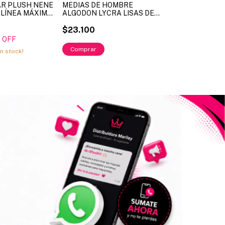
AR PLUSH NENE
MEDIAS DE HOMBRE
LÍNEA MÁXIMA.
ALGODON LYCRA LISAS DE
LLES
COLOR LINEA: ELEFANTE
4-6-8-12-14-16
ART: ELF2021 (X DOCENA)
$23.100
OLOR SEGÚN
 OFF
NIBLE
n stock!