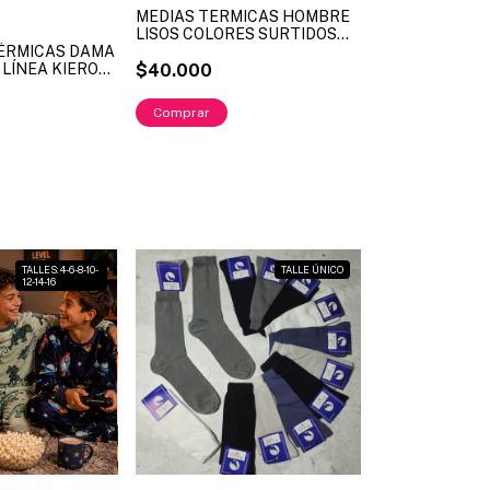
MEDIAS TERMICAS HOMBRE
LISOS COLORES SURTIDOS
ÉRMICAS DAMA
LINEA FLOYD ART. FL1418 (X
 LÍNEA KIERO
DOCENA)
$40.000
130 TALLES
- M - L -XL -
X MAYOR )
TALLES: 4-6-8-10-
TALLE ÚNICO
12-14-16