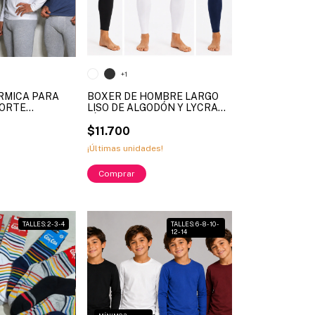
+1
RMICA PARA
BOXER DE HOMBRE LARGO
CORTE
LISO DE ALGODÓN Y LYCRA
CON SISTEMA
LÍNEA XY ART. XY5001 (X
 LATERAL, DE
MAYOR)
$11.700
CRA LISA
¡Últimas unidades!
 4000 (X
Comprar
TALLES: 2 - 3 - 4
TALLES: 6 - 8 - 10 -
12 - 14