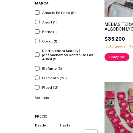
MARCA
Amarte Es Poco (5)
Anort (1)
MEDIAS TERM
ALGODON LYC
Berne (1)
CLASICAS LI
ART. COA270
$35.200
Cocot (1)
¡Solo quedan
3
e
Distribuidora Mariley |
¡despachamos Dentro De Las
Comprar
48hs! (5)
Elefante (2)
Elemento (30)
Floyd (12)
Ver más
PRECIO
Desde
Hasta